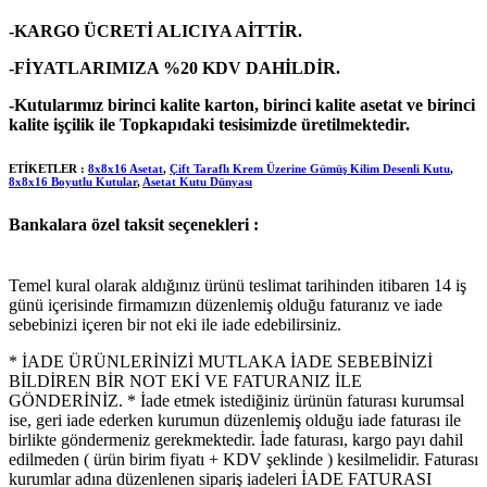
-KARGO ÜCRETİ ALICIYA AİTTİR.
-FİYATLARIMIZA %20 KDV DAHİLDİR.
-Kutularımız birinci kalite karton, birinci kalite asetat ve birinci
kalite işçilik ile Topkapıdaki tesisimizde üretilmektedir.
ETİKETLER :
8x8x16 Asetat
,
Çift Taraflı Krem Üzerine Gümüş Kilim Desenli Kutu
,
8x8x16 Boyutlu Kutular
,
Asetat Kutu Dünyası
Bankalara özel taksit seçenekleri :
Temel kural olarak aldığınız ürünü teslimat tarihinden itibaren 14 iş
günü içerisinde firmamızın düzenlemiş olduğu faturanız ve iade
sebebinizi içeren bir not eki ile iade edebilirsiniz.
* İADE ÜRÜNLERİNİZİ MUTLAKA İADE SEBEBİNİZİ
BİLDİREN BİR NOT EKİ VE FATURANIZ İLE
GÖNDERİNİZ. * İade etmek istediğiniz ürünün faturası kurumsal
ise, geri iade ederken kurumun düzenlemiş olduğu iade faturası ile
birlikte göndermeniz gerekmektedir. İade faturası, kargo payı dahil
edilmeden ( ürün birim fiyatı + KDV şeklinde ) kesilmelidir. Faturası
kurumlar adına düzenlenen sipariş iadeleri İADE FATURASI