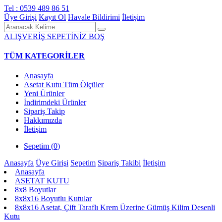
Tel : 0539 489 86 51
Üye Girişi
Kayıt Ol
Havale Bildirimi
İletişim
ALIŞVERİŞ SEPETİNİZ BOŞ
TÜM KATEGORİLER
Anasayfa
Asetat Kutu Tüm Ölçüler
Yeni Ürünler
İndirimdeki Ürünler
Sipariş Takip
Hakkımızda
İletişim
Sepetim (
0
)
Anasayfa
Üye Girişi
Sepetim
Sipariş Takibi
İletişim
Anasayfa
ASETAT KUTU
8x8 Boyutlar
8x8x16 Boyutlu Kutular
8x8x16 Asetat, Çift Taraflı Krem Üzerine Gümüş Kilim Desenli
Kutu