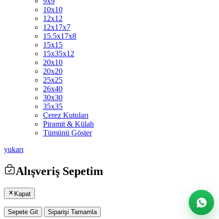
9x9
10x10
12x12
12x17x7
15.5x17x8
15x15
15x35x12
20x10
20x20
25x25
26x40
30x30
35x35
Çerez Kutuları
Piramit & Külah
Tümünü Göster
yukarı
Alışveriş Sepetim
Kapat
Sepete Git
Siparişi Tamamla