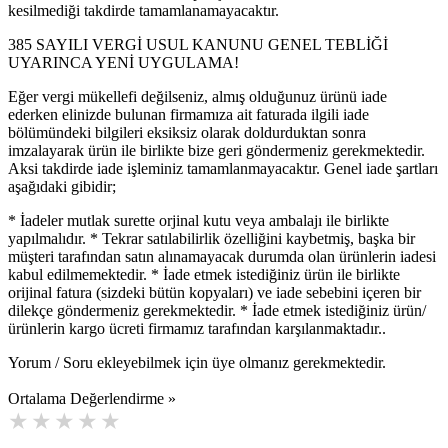
kesilmediği takdirde tamamlanamayacaktır.
385 SAYILI VERGİ USUL KANUNU GENEL TEBLİĞİ
UYARINCA YENİ UYGULAMA!
Eğer vergi mükellefi değilseniz, almış olduğunuz ürünü iade
ederken elinizde bulunan firmamıza ait faturada ilgili iade
bölümündeki bilgileri eksiksiz olarak doldurduktan sonra
imzalayarak ürün ile birlikte bize geri göndermeniz gerekmektedir.
Aksi takdirde iade işleminiz tamamlanmayacaktır. Genel iade şartları
aşağıdaki gibidir;
* İadeler mutlak surette orjinal kutu veya ambalajı ile birlikte
yapılmalıdır. * Tekrar satılabilirlik özelliğini kaybetmiş, başka bir
müşteri tarafından satın alınamayacak durumda olan ürünlerin iadesi
kabul edilmemektedir. * İade etmek istediğiniz ürün ile birlikte
orijinal fatura (sizdeki bütün kopyaları) ve iade sebebini içeren bir
dilekçe göndermeniz gerekmektedir. * İade etmek istediğiniz ürün/
ürünlerin kargo ücreti firmamız tarafından karşılanmaktadır..
Yorum / Soru ekleyebilmek için üye olmanız gerekmektedir.
Ortalama Değerlendirme »