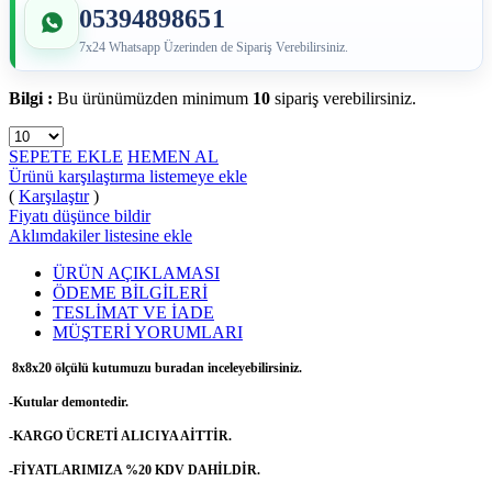
05394898651
7x24 Whatsapp Üzerinden de Sipariş Verebilirsiniz.
Bilgi :
Bu ürünümüzden minimum
10
sipariş verebilirsiniz.
SEPETE EKLE
HEMEN AL
Ürünü karşılaştırma listemeye ekle
(
Karşılaştır
)
Fiyatı düşünce bildir
Aklımdakiler listesine ekle
ÜRÜN AÇIKLAMASI
ÖDEME BİLGİLERİ
TESLİMAT VE İADE
MÜŞTERİ YORUMLARI
8x8x20 ölçülü kutumuzu buradan inceleyebilirsiniz.
-Kutular demontedir.
-KARGO ÜCRETİ ALICIYA AİTTİR.
-FİYATLARIMIZA %20 KDV DAHİLDİR.