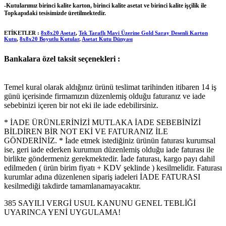
-Kutularımız birinci kalite karton, birinci kalite asetat ve birinci kalite işçilik ile
Topkapıdaki tesisimizde üretilmektedir.
ETİKETLER :
8x8x20 Asetat
,
Tek Taraflı Mavi Üzerine Gold Saray Desenli Karton
Kutu
,
8x8x20 Boyutlu Kutular
,
Asetat Kutu Dünyası
Bankalara özel taksit seçenekleri :
Temel kural olarak aldığınız ürünü teslimat tarihinden itibaren 14 iş
günü içerisinde firmamızın düzenlemiş olduğu faturanız ve iade
sebebinizi içeren bir not eki ile iade edebilirsiniz.
* İADE ÜRÜNLERİNİZİ MUTLAKA İADE SEBEBİNİZİ
BİLDİREN BİR NOT EKİ VE FATURANIZ İLE
GÖNDERİNİZ. * İade etmek istediğiniz ürünün faturası kurumsal
ise, geri iade ederken kurumun düzenlemiş olduğu iade faturası ile
birlikte göndermeniz gerekmektedir. İade faturası, kargo payı dahil
edilmeden ( ürün birim fiyatı + KDV şeklinde ) kesilmelidir. Faturası
kurumlar adına düzenlenen sipariş iadeleri İADE FATURASI
kesilmediği takdirde tamamlanamayacaktır.
385 SAYILI VERGİ USUL KANUNU GENEL TEBLİĞİ
UYARINCA YENİ UYGULAMA!