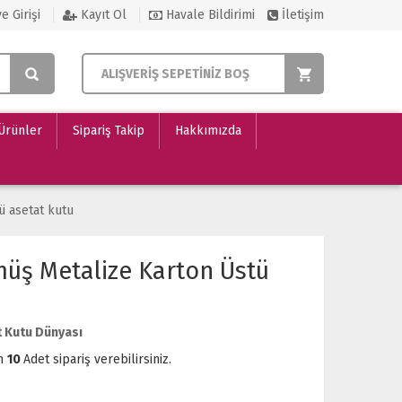
e Girişi
Kayıt Ol
Havale Bildirimi
İletişim
ALIŞVERİŞ SEPETİNİZ BOŞ
 Ürünler
Sipariş Takip
Hakkımızda
ü asetat kutu
müş Metalize Karton Üstü
t Kutu Dünyası
m
10
Adet sipariş verebilirsiniz.