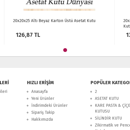
20x20x25 Altı Gold Metalize Karton Üstü Asetat
Kutu
135,35 TL
LERİ
HIZLI ERİŞİM
POPÜLER KATEGO
leri
Anasayfa
2
Yeni Ürünler
ASETAT KUTU
İndirimdeki Ürünler
KARE PASTA & ÇİÇ
KUTUSU
Sipariş Takip
SİLİNDİR KUTU
Hakkımızda
Zikirmatik ve Penc