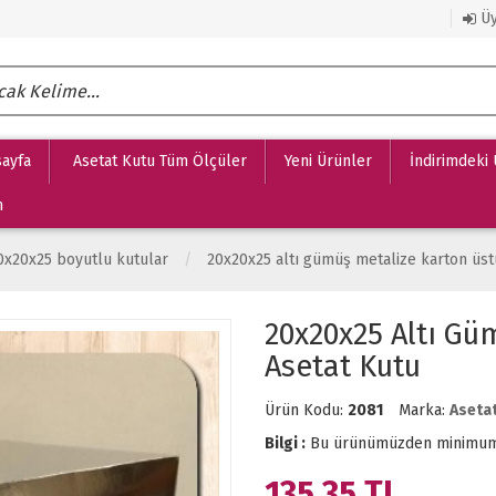
Üy
ayfa
Asetat Kutu Tüm Ölçüler
Yeni Ürünler
İndirimdeki
m
0x20x25 boyutlu kutular
20x20x25 altı gümüş metalize karton üst
20x20x25 Altı Gü
Asetat Kutu
Ürün Kodu:
2081
Marka:
Aseta
Bilgi :
Bu ürünümüzden minimu
135.35
TL