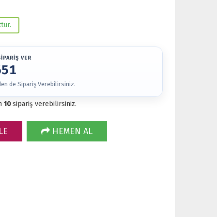
tur.
İPARİŞ VER
651
n de Sipariş Verebilirsiniz.
m
10
sipariş verebilirsiniz.
LE
HEMEN AL