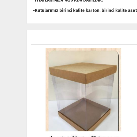
-FİYATLARIMIZA %20 KDV DAHİLDİR.
-Kutularımız birinci kalite karton, birinci kalite ase