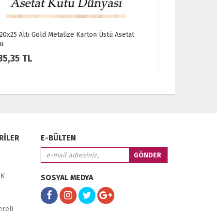
20x20x25 Altı Kraft Karton Üstü Asetat Kutu
20x20x25 A
126,87 TL
126,87
RİLER
E-BÜLTEN
EK
SOSYAL MEDYA
ereli