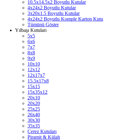
10.5x14.5x2 Boyutlu Kutular
4x24x2 Boyutlu Kutular
3x20x1.5 Boyutlu Kutular
4x24x2 Boyutlu Komple Karton Kutu
Tümünü Göster
Yılbaşı Kutuları
5x5
6x6
7x7
8x8
9x9
10x10
12x12
12x17x7
15.5x17x8
15x15
15x35x12
20x10
20x20
25x25
26x40
30x30
35x35
Çerez Kutuları
Piramit & Külah