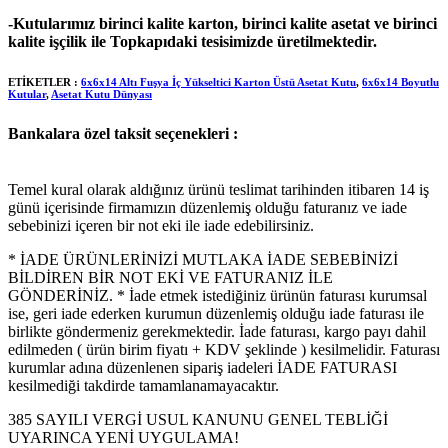
-Kutularımız birinci kalite karton, birinci kalite asetat ve birinci
kalite işçilik ile Topkapıdaki tesisimizde üretilmektedir.
ETİKETLER :
6x6x14 Altı Fuşya İç Yükseltici Karton Üstü Asetat Kutu
,
6x6x14 Boyutlu
Kutular
,
Asetat Kutu Dünyası
Bankalara özel taksit seçenekleri :
Temel kural olarak aldığınız ürünü teslimat tarihinden itibaren 14 iş
günü içerisinde firmamızın düzenlemiş olduğu faturanız ve iade
sebebinizi içeren bir not eki ile iade edebilirsiniz.
* İADE ÜRÜNLERİNİZİ MUTLAKA İADE SEBEBİNİZİ
BİLDİREN BİR NOT EKİ VE FATURANIZ İLE
GÖNDERİNİZ. * İade etmek istediğiniz ürünün faturası kurumsal
ise, geri iade ederken kurumun düzenlemiş olduğu iade faturası ile
birlikte göndermeniz gerekmektedir. İade faturası, kargo payı dahil
edilmeden ( ürün birim fiyatı + KDV şeklinde ) kesilmelidir. Faturası
kurumlar adına düzenlenen sipariş iadeleri İADE FATURASI
kesilmediği takdirde tamamlanamayacaktır.
385 SAYILI VERGİ USUL KANUNU GENEL TEBLİĞİ
UYARINCA YENİ UYGULAMA!