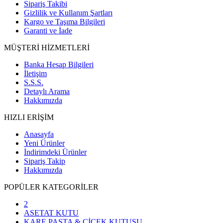
Sipariş Takibi
Gizlilik ve Kullanım Şartları
Kargo ve Taşıma Bilgileri
Garanti ve İade
MÜŞTERİ HİZMETLERİ
Banka Hesap Bilgileri
İletişim
S.S.S.
Detaylı Arama
Hakkımızda
HIZLI ERİŞİM
Anasayfa
Yeni Ürünler
İndirimdeki Ürünler
Sipariş Takip
Hakkımızda
POPÜLER KATEGORİLER
2
ASETAT KUTU
KARE PASTA & ÇİÇEK KUTUSU