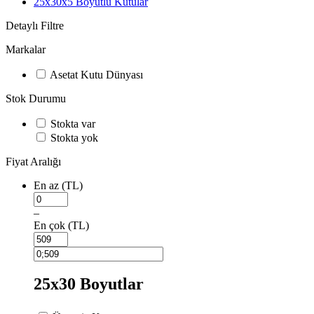
25x30x5 Boyutlu Kutular
Detaylı Filtre
Markalar
Asetat Kutu Dünyası
Stok Durumu
Stokta var
Stokta yok
Fiyat Aralığı
En az (TL)
–
En çok (TL)
25x30 Boyutlar