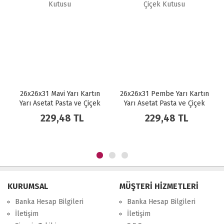
i Yarı Kartın
26x26x31 Pembe Yarı Kartın
26x26x31 Kırmız
asta ve Çiçek
Yarı Asetat Pasta ve Çiçek
Karton Yarı Aset
usu
Kutusu
48 TL
229,48 TL
235,27 
KURUMSAL
MÜŞTERİ HİZMETLERİ
Banka Hesap Bilgileri
Banka Hesap Bilgileri
İletişim
İletişim