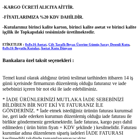
-KARGO ÜCRETİ ALICIYA AİTTİR.
-FİYATLARIMIZA %20 KDV DAHİLDİR.
-Kutularımız birinci kalite karton, birinci kalite asetat ve birinci kalite
işçilik ile Topkapıdaki tesisimizde üretilmektedir.
ETİKETLER :
8x8x16 Asetat
,
Çift Taraflı Beyaz Üzerine Gümüş Saray Desenli Kutu
,
8x8x16 Boyutlu Kutular
,
Asetat Kutu Dünyası
Bankalara özel taksit seçenekleri :
Temel kural olarak aldığınız ürünü teslimat tarihinden itibaren 14 iş
günü içerisinde firmamızın düzenlemiş olduğu faturanız ve iade
sebebinizi içeren bir not eki ile iade edebilirsiniz.
* İADE ÜRÜNLERİNİZİ MUTLAKA İADE SEBEBİNİZİ
BİLDİREN BİR NOT EKİ VE FATURANIZ İLE
GÖNDERİNİZ. * İade etmek istediğiniz ürünün faturası kurumsal
ise, geri iade ederken kurumun düzenlemiş olduğu iade faturası ile
birlikte göndermeniz gerekmektedir. İade faturası, kargo payı dahil
edilmeden ( ürün birim fiyatı + KDV şeklinde ) kesilmelidir. Faturası
kurumlar adına düzenlenen sipariş iadeleri İADE FATURASI
kesilmediği takdirde tamamlanamayacaktır.