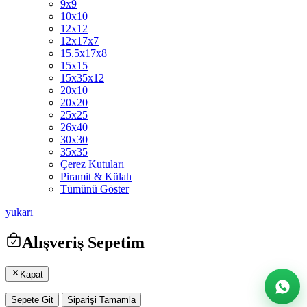
9x9
10x10
12x12
12x17x7
15.5x17x8
15x15
15x35x12
20x10
20x20
25x25
26x40
30x30
35x35
Çerez Kutuları
Piramit & Külah
Tümünü Göster
yukarı
Alışveriş Sepetim
Kapat
Sepete Git
Siparişi Tamamla