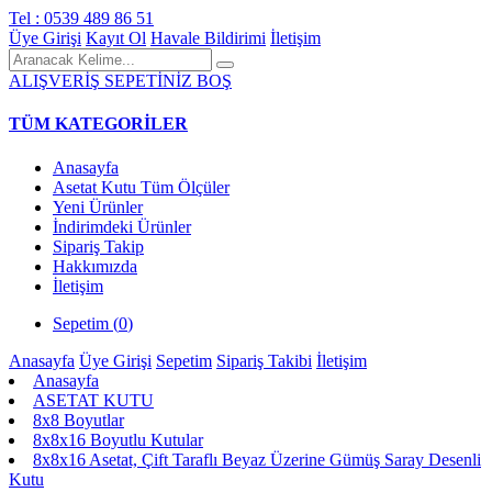
Tel : 0539 489 86 51
Üye Girişi
Kayıt Ol
Havale Bildirimi
İletişim
ALIŞVERİŞ SEPETİNİZ BOŞ
TÜM KATEGORİLER
Anasayfa
Asetat Kutu Tüm Ölçüler
Yeni Ürünler
İndirimdeki Ürünler
Sipariş Takip
Hakkımızda
İletişim
Sepetim (
0
)
Anasayfa
Üye Girişi
Sepetim
Sipariş Takibi
İletişim
Anasayfa
ASETAT KUTU
8x8 Boyutlar
8x8x16 Boyutlu Kutular
8x8x16 Asetat, Çift Taraflı Beyaz Üzerine Gümüş Saray Desenli
Kutu