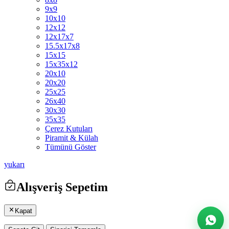
9x9
10x10
12x12
12x17x7
15.5x17x8
15x15
15x35x12
20x10
20x20
25x25
26x40
30x30
35x35
Çerez Kutuları
Piramit & Külah
Tümünü Göster
yukarı
Alışveriş Sepetim
Kapat