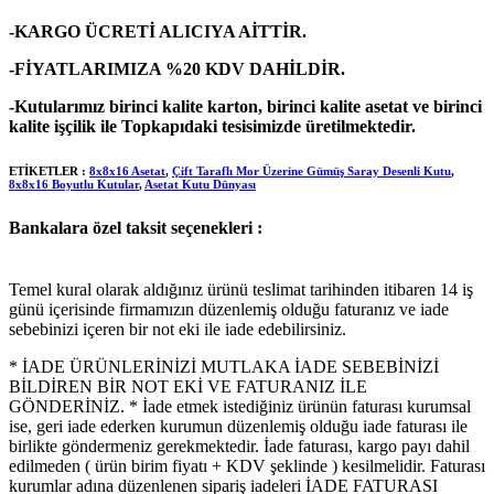
-KARGO ÜCRETİ ALICIYA AİTTİR.
-FİYATLARIMIZA %20 KDV DAHİLDİR.
-Kutularımız birinci kalite karton, birinci kalite asetat ve birinci
kalite işçilik ile Topkapıdaki tesisimizde üretilmektedir.
ETİKETLER :
8x8x16 Asetat
,
Çift Taraflı Mor Üzerine Gümüş Saray Desenli Kutu
,
8x8x16 Boyutlu Kutular
,
Asetat Kutu Dünyası
Bankalara özel taksit seçenekleri :
Temel kural olarak aldığınız ürünü teslimat tarihinden itibaren 14 iş
günü içerisinde firmamızın düzenlemiş olduğu faturanız ve iade
sebebinizi içeren bir not eki ile iade edebilirsiniz.
* İADE ÜRÜNLERİNİZİ MUTLAKA İADE SEBEBİNİZİ
BİLDİREN BİR NOT EKİ VE FATURANIZ İLE
GÖNDERİNİZ. * İade etmek istediğiniz ürünün faturası kurumsal
ise, geri iade ederken kurumun düzenlemiş olduğu iade faturası ile
birlikte göndermeniz gerekmektedir. İade faturası, kargo payı dahil
edilmeden ( ürün birim fiyatı + KDV şeklinde ) kesilmelidir. Faturası
kurumlar adına düzenlenen sipariş iadeleri İADE FATURASI