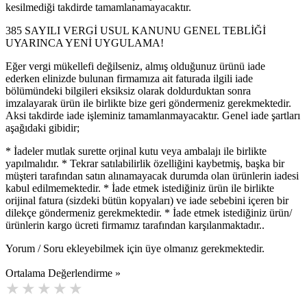
kesilmediği takdirde tamamlanamayacaktır.
385 SAYILI VERGİ USUL KANUNU GENEL TEBLİĞİ
UYARINCA YENİ UYGULAMA!
Eğer vergi mükellefi değilseniz, almış olduğunuz ürünü iade
ederken elinizde bulunan firmamıza ait faturada ilgili iade
bölümündeki bilgileri eksiksiz olarak doldurduktan sonra
imzalayarak ürün ile birlikte bize geri göndermeniz gerekmektedir.
Aksi takdirde iade işleminiz tamamlanmayacaktır. Genel iade şartları
aşağıdaki gibidir;
* İadeler mutlak surette orjinal kutu veya ambalajı ile birlikte
yapılmalıdır. * Tekrar satılabilirlik özelliğini kaybetmiş, başka bir
müşteri tarafından satın alınamayacak durumda olan ürünlerin iadesi
kabul edilmemektedir. * İade etmek istediğiniz ürün ile birlikte
orijinal fatura (sizdeki bütün kopyaları) ve iade sebebini içeren bir
dilekçe göndermeniz gerekmektedir. * İade etmek istediğiniz ürün/
ürünlerin kargo ücreti firmamız tarafından karşılanmaktadır..
Yorum / Soru ekleyebilmek için üye olmanız gerekmektedir.
Ortalama Değerlendirme »