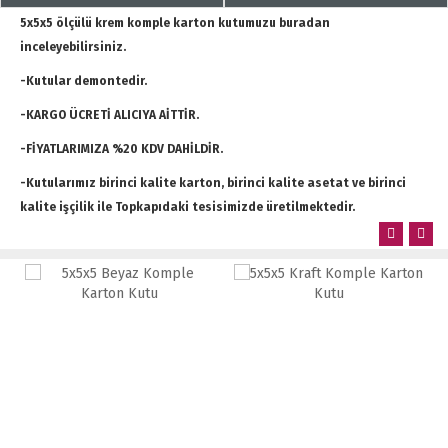
5x5x5 ölçülü krem komple karton kutumuzu buradan
inceleyebilirsiniz.
-Kutular demontedir.
-KARGO ÜCRETİ ALICIYA AİTTİR.
-FİYATLARIMIZA %20 KDV DAHİLDİR.
-Kutularımız birinci kalite karton, birinci kalite asetat ve birinci
kalite işçilik ile Topkapıdaki tesisimizde üretilmektedir.