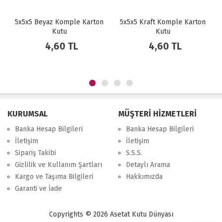
yaz Komple Karton
5x5x5 Kraft Komple Karton
5x5x5 Kırm
Kutu
Kutu
Karto
4,60 TL
4,60 TL
4,6
KURUMSAL
MÜŞTERİ HİZMETLERİ
Banka Hesap Bilgileri
Banka Hesap Bilgileri
İletişim
İletişim
Sipariş Takibi
S.S.S.
Gizlilik ve Kullanım Şartları
Detaylı Arama
Kargo ve Taşıma Bilgileri
Hakkımızda
Garanti ve İade
Copyrights © 2026 Asetat Kutu Dünyası