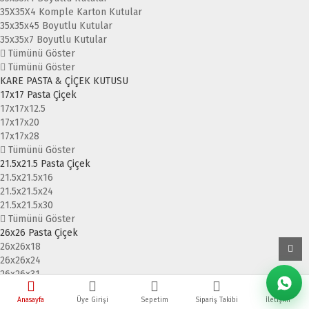
35X35X4 Komple Karton Kutular
35x35x45 Boyutlu Kutular
35x35x7 Boyutlu Kutular
Tümünü Göster
Tümünü Göster
KARE PASTA & ÇİÇEK KUTUSU
17x17 Pasta Çiçek
17x17x12.5
17x17x20
17x17x28
Tümünü Göster
21.5x21.5 Pasta Çiçek
21.5x21.5x16
21.5x21.5x24
21.5x21.5x30
Tümünü Göster
26x26 Pasta Çiçek
26x26x18
26x26x24
26x26x31
Tümünü Göster
30x30 Pasta Çiçek
Anasayfa
Üye Girişi
Sepetim
Sipariş Takibi
İletişim