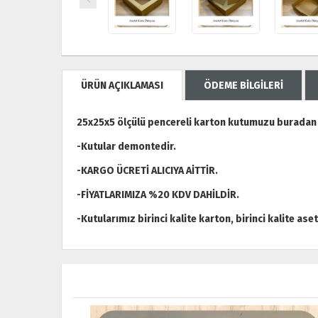
ÜRÜN AÇIKLAMASI
ÖDEME BİLGİLERİ
25x25x5 ölçülü pencereli karton kutumuzu buradan i
-Kutular demontedir.
-KARGO ÜCRETİ ALICIYA AİTTİR.
-FİYATLARIMIZA %20 KDV DAHİLDİR.
-Kutularımız birinci kalite karton, birinci kalite ase