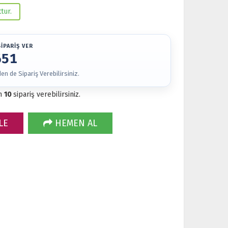
tur.
İPARİŞ VER
651
n de Sipariş Verebilirsiniz.
m
10
sipariş verebilirsiniz.
LE
HEMEN AL