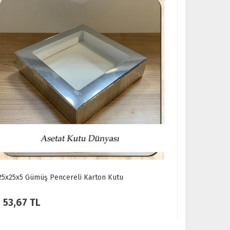
25x25x5 Gümüş Pencereli Karton Kutu
25x25x5 Kır
Kutu
53,67 TL
47,80 