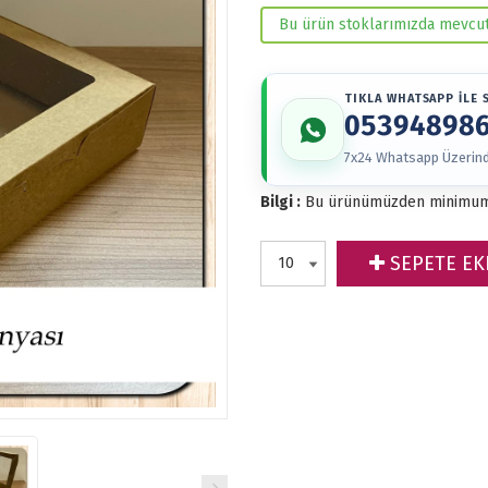
Bu ürün stoklarımızda mevcut
TIKLA WHATSAPP İLE S
05394898
7x24 Whatsapp Üzerinde
Bilgi :
Bu ürünümüzden minimu
SEPETE EK