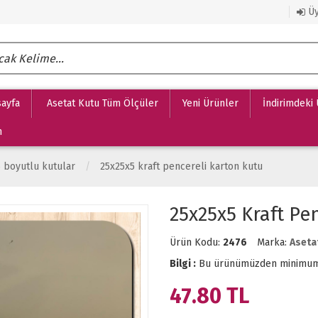
Üy
ayfa
Asetat Kutu Tüm Ölçüler
Yeni Ürünler
İndirimdeki
m
 boyutlu kutular
25x25x5 kraft pencereli karton kutu
25x25x5 Kraft Pe
Ürün Kodu:
2476
Marka:
Aseta
Bilgi :
Bu ürünümüzden minimu
47.80
TL