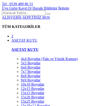
Tel : 0539 489 86 51
Üye Girişi
Kayıt Ol
Havale Bildirimi
İletişim
ALIŞVERİŞ SEPETİNİZ BOŞ
TÜM KATEGORİLER
2
ASETAT KUTU
ASETAT KUTU
4x4 Boyutlar (Takı ve Yüzük Kutusu)
5x5 Boyutlar
6x6 Boyutlar
7x7 Boyutlar
8x8 Boyutlar
9x9 Boyutlar
10x10 Boyutlar
12x15 Boyutlar
15x15 Boyutlar
15x20 Boyutlar
15x25 Boyutlar
15x35x12 Boyutlar