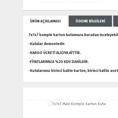
ÜRÜN AÇIKLAMASI
ÖDEME BİLGİLERİ
7x7x7 komple karton kutumuzu buradan inceleyebili
-Kutular demontedir.
-KARGO ÜCRETİ ALICIYA AİTTİR.
-FİYATLARIMIZA %20 KDV DAHİLDİR.
-Kutularımız birinci kalite karton, birinci kalite ase