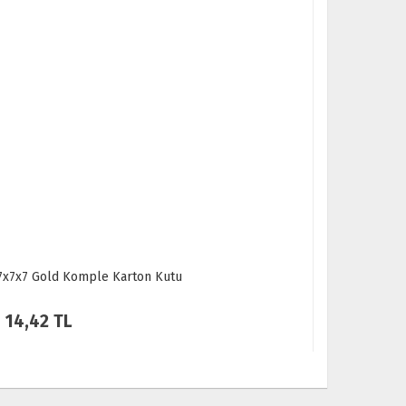
7x7x7 Pembe Komple Karton Kutu
7x7x7 Kraf
12,04 TL
12,04 