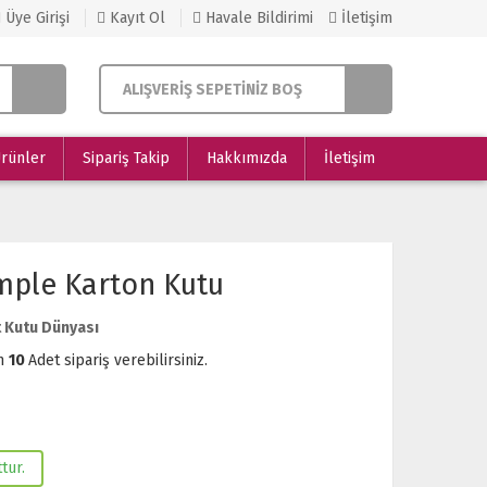
Üye Girişi
Kayıt Ol
Havale Bildirimi
İletişim
ALIŞVERİŞ SEPETİNİZ BOŞ
Ürünler
Sipariş Takip
Hakkımızda
İletişim
mple Karton Kutu
 Kutu Dünyası
m
10
Adet sipariş verebilirsiniz.
tur.