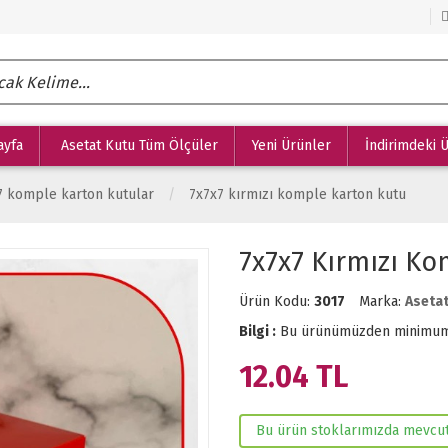
ayfa
Asetat Kutu Tüm Ölçüler
Yeni Ürünler
İndirimdeki 
7 komple karton kutular
7x7x7 kırmızı komple karton kutu
7x7x7 Kırmızı Ko
Ürün Kodu:
3017
Marka:
Asetat
Bilgi :
Bu ürünümüzden minimu
12.04
TL
Bu ürün stoklarımızda mevcut