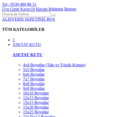
Tel : 0539 489 86 51
Üye Girişi
Kayıt Ol
Havale Bildirimi
İletişim
ALIŞVERİŞ SEPETİNİZ BOŞ
TÜM KATEGORİLER
2
ASETAT KUTU
ASETAT KUTU
4x4 Boyutlar (Takı ve Yüzük Kutusu)
5x5 Boyutlar
6x6 Boyutlar
7x7 Boyutlar
8x8 Boyutlar
9x9 Boyutlar
10x10 Boyutlar
12x15 Boyutlar
15x15 Boyutlar
15x20 Boyutlar
15x25 Boyutlar
15x35x12 Boyutlar