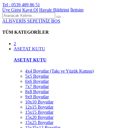
Tel : 0539 489 86 51
Üye Girişi
Kayıt Ol
Havale Bildirimi
İletişim
ALIŞVERİŞ SEPETİNİZ BOŞ
TÜM KATEGORİLER
2
ASETAT KUTU
ASETAT KUTU
4x4 Boyutlar (Takı ve Yüzük Kutusu)
5x5 Boyutlar
6x6 Boyutlar
7x7 Boyutlar
8x8 Boyutlar
9x9 Boyutlar
10x10 Boyutlar
12x15 Boyutlar
15x15 Boyutlar
15x20 Boyutlar
15x25 Boyutlar
15x35x12 Boyutlar