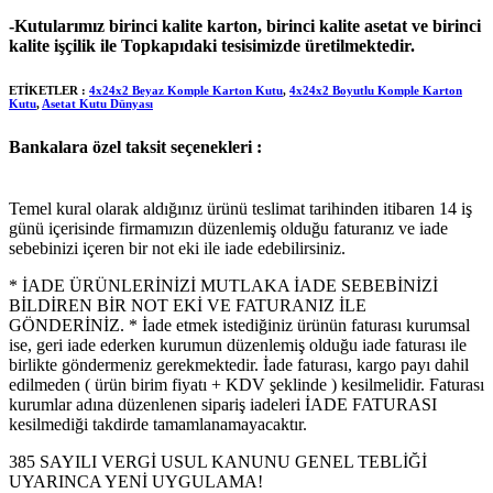
-Kutularımız birinci kalite karton, birinci kalite asetat ve birinci
kalite işçilik ile Topkapıdaki tesisimizde üretilmektedir.
ETİKETLER :
4x24x2 Beyaz Komple Karton Kutu
,
4x24x2 Boyutlu Komple Karton
Kutu
,
Asetat Kutu Dünyası
Bankalara özel taksit seçenekleri :
Temel kural olarak aldığınız ürünü teslimat tarihinden itibaren 14 iş
günü içerisinde firmamızın düzenlemiş olduğu faturanız ve iade
sebebinizi içeren bir not eki ile iade edebilirsiniz.
* İADE ÜRÜNLERİNİZİ MUTLAKA İADE SEBEBİNİZİ
BİLDİREN BİR NOT EKİ VE FATURANIZ İLE
GÖNDERİNİZ. * İade etmek istediğiniz ürünün faturası kurumsal
ise, geri iade ederken kurumun düzenlemiş olduğu iade faturası ile
birlikte göndermeniz gerekmektedir. İade faturası, kargo payı dahil
edilmeden ( ürün birim fiyatı + KDV şeklinde ) kesilmelidir. Faturası
kurumlar adına düzenlenen sipariş iadeleri İADE FATURASI
kesilmediği takdirde tamamlanamayacaktır.
385 SAYILI VERGİ USUL KANUNU GENEL TEBLİĞİ
UYARINCA YENİ UYGULAMA!