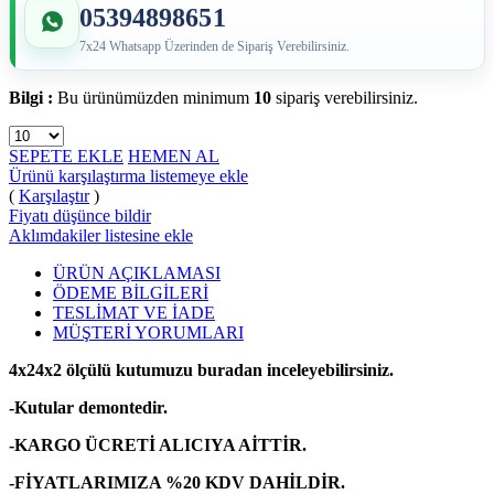
05394898651
7x24 Whatsapp Üzerinden de Sipariş Verebilirsiniz.
Bilgi :
Bu ürünümüzden minimum
10
sipariş verebilirsiniz.
SEPETE EKLE
HEMEN AL
Ürünü karşılaştırma listemeye ekle
(
Karşılaştır
)
Fiyatı düşünce bildir
Aklımdakiler listesine ekle
ÜRÜN AÇIKLAMASI
ÖDEME BİLGİLERİ
TESLİMAT VE İADE
MÜŞTERİ YORUMLARI
4x24x2 ölçülü kutumuzu buradan inceleyebilirsiniz.
-Kutular demontedir.
-KARGO ÜCRETİ ALICIYA AİTTİR.
-FİYATLARIMIZA %20 KDV DAHİLDİR.