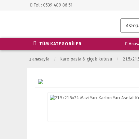
Tel : 0539 489 86 51
TÜM KATEGORİLER
Anas
anasayfa
kare pasta & çi̇çek kutusu
21.5x21.