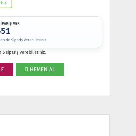
tur.
İPARİŞ VER
651
n de Sipariş Verebilirsiniz.
m
5
sipariş verebilirsiniz.
LE
HEMEN AL