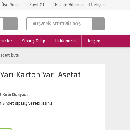
Üye Girişi
Kayıt Ol
Havale Bildirimi
İletişim
ALIŞVERİŞ SEPETİNİZ BOŞ
Ürünler
Sipariş Takip
Hakkımızda
İletişim
asetat kutu
 Yarı Karton Yarı Asetat
t Kutu Dünyası
m
5
Adet sipariş verebilirsiniz.