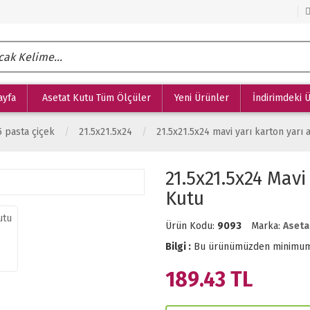
ayfa
Asetat Kutu Tüm Ölçüler
Yeni Ürünler
İndirimdeki 
5 pasta çiçek
21.5x21.5x24
21.5x21.5x24 mavi yarı karton yarı 
21.5x21.5x24 Mavi
Kutu
Ürün Kodu:
9093
Marka:
Aseta
Bilgi :
Bu ürünümüzden minimu
189.43
TL