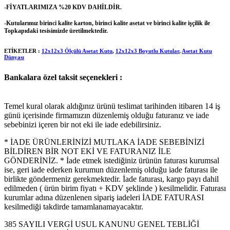
-FİYATLARIMIZA %20 KDV DAHİLDİR.
-Kutularımız birinci kalite karton, birinci kalite asetat ve birinci kalite işçilik ile
Topkapıdaki tesisimizde üretilmektedir.
ETİKETLER :
12x12x3 Ölçülü Asetat Kutu
,
12x12x3 Boyutlu Kutular
,
Asetat Kutu
Dünyası
Bankalara özel taksit seçenekleri :
Temel kural olarak aldığınız ürünü teslimat tarihinden itibaren 14 iş
günü içerisinde firmamızın düzenlemiş olduğu faturanız ve iade
sebebinizi içeren bir not eki ile iade edebilirsiniz.
* İADE ÜRÜNLERİNİZİ MUTLAKA İADE SEBEBİNİZİ
BİLDİREN BİR NOT EKİ VE FATURANIZ İLE
GÖNDERİNİZ. * İade etmek istediğiniz ürünün faturası kurumsal
ise, geri iade ederken kurumun düzenlemiş olduğu iade faturası ile
birlikte göndermeniz gerekmektedir. İade faturası, kargo payı dahil
edilmeden ( ürün birim fiyatı + KDV şeklinde ) kesilmelidir. Faturası
kurumlar adına düzenlenen sipariş iadeleri İADE FATURASI
kesilmediği takdirde tamamlanamayacaktır.
385 SAYILI VERGİ USUL KANUNU GENEL TEBLİĞİ