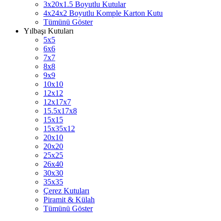
3x20x1.5 Boyutlu Kutular
4x24x2 Boyutlu Komple Karton Kutu
Tümünü Göster
Yılbaşı Kutuları
5x5
6x6
7x7
8x8
9x9
10x10
12x12
12x17x7
15.5x17x8
15x15
15x35x12
20x10
20x20
25x25
26x40
30x30
35x35
Çerez Kutuları
Piramit & Külah
Tümünü Göster