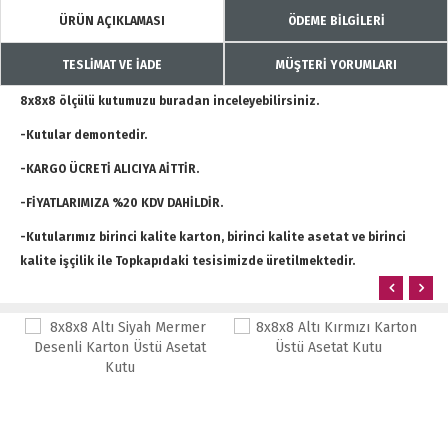
ÜRÜN AÇIKLAMASI
ÖDEME BİLGİLERİ
TESLİMAT VE İADE
MÜŞTERİ YORUMLARI
8x8x8 ölçülü kutumuzu buradan inceleyebilirsiniz.
-Kutular demontedir.
-KARGO ÜCRETİ ALICIYA AİTTİR.
-FİYATLARIMIZA %20 KDV DAHİLDİR.
-Kutularımız birinci kalite karton, birinci kalite asetat ve birinci
kalite işçilik ile Topkapıdaki tesisimizde üretilmektedir.