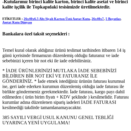
-Kutularımız birinci kalite karton, birinci kalite asetat ve birinci
kalite işçilik ile Topkapıdaki tesisimizde üretilmektedir.
ETİKETLER :
26x40x6.5 Altı Siyah Karton Üstü Asetat Kutu
,
26x40x7
,
5 Boyutlar
,
Asetat Kutu Dünyası
Bankalara özel taksit seçenekleri :
Temel kural olarak aldığınız ürünü teslimat tarihinden itibaren 14 iş
günü içerisinde firmamızın düzenlemiş olduğu faturanız ve iade
sebebinizi içeren bir not eki ile iade edebilirsiniz.
* İADE ÜRÜNLERİNİZİ MUTLAKA İADE SEBEBİNİZİ
BİLDİREN BİR NOT EKİ VE FATURANIZ İLE
GÖNDERİNİZ. * İade etmek istediğiniz ürünün faturası kurumsal
ise, geri iade ederken kurumun düzenlemiş olduğu iade faturası ile
birlikte göndermeniz gerekmektedir. İade faturası, kargo payı dahil
edilmeden ( ürün birim fiyatı + KDV şeklinde ) kesilmelidir. Faturası
kurumlar adına düzenlenen sipariş iadeleri İADE FATURASI
kesilmediği takdirde tamamlanamayacaktır.
385 SAYILI VERGİ USUL KANUNU GENEL TEBLİĞİ
UYARINCA YENİ UYGULAMA!