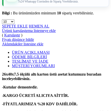
7x24 Whatsapp Üzerinden de Sipariş Verebilirsiniz.
Bilgi :
Bu ürünümüzden minimum
10
sipariş verebilirsiniz.
SEPETE EKLE
HEMEN AL
Ürünü karşılaştırma listemeye ekle
(
Karşılaştır
)
Fiyatı düşünce bildir
Aklımdakiler listesine ekle
ÜRÜN AÇIKLAMASI
ÖDEME BİLGİLERİ
TESLİMAT VE İADE
MÜŞTERİ YORUMLARI
26x40x7.5 ölçülü altı karton üstü asetat kutumuzu buradan
inceleyebilirsiniz.
-Kutular demontedir.
-KARGO ÜCRETİ ALICIYA AİTTİR.
-FİYATLARIMIZA %20 KDV DAHİLDİR.