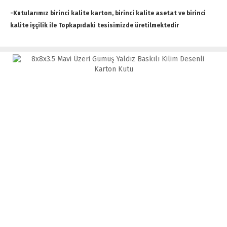
-Kutularımız birinci kalite karton, birinci kalite asetat ve birinci
kalite işçilik ile Topkapıdaki tesisimizde üretilmektedir