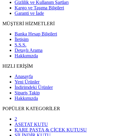
Gizlilik ve Kullanım Şartları
Kargo ve Taşıma Bilgileri
Garanti ve İade
MÜŞTERİ HİZMETLERİ
Banka Hesap Bilgileri
İletişim
S.S.S.
Detaylı Arama
Hakkımızda
HIZLI ERİŞİM
Anasayfa
Yeni Ürünler
İndirimdeki Ürünler
Sipariş Takip
Hakkımızda
POPÜLER KATEGORİLER
2
ASETAT KUTU
KARE PASTA & ÇİÇEK KUTUSU
SİLİNDİR KUTU