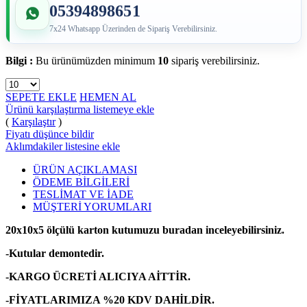
05394898651
7x24 Whatsapp Üzerinden de Sipariş Verebilirsiniz.
Bilgi :
Bu ürünümüzden minimum
10
sipariş verebilirsiniz.
SEPETE EKLE
HEMEN AL
Ürünü karşılaştırma listemeye ekle
(
Karşılaştır
)
Fiyatı düşünce bildir
Aklımdakiler listesine ekle
ÜRÜN AÇIKLAMASI
ÖDEME BİLGİLERİ
TESLİMAT VE İADE
MÜŞTERİ YORUMLARI
20x10x5 ölçülü karton kutumuzu buradan inceleyebilirsiniz.
-Kutular demontedir.
-KARGO ÜCRETİ ALICIYA AİTTİR.
-FİYATLARIMIZA %20 KDV DAHİLDİR.