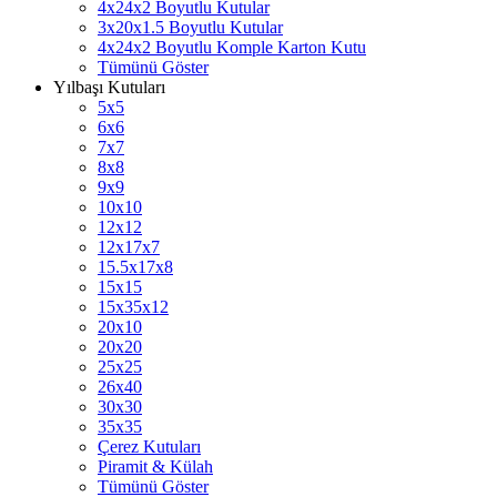
4x24x2 Boyutlu Kutular
3x20x1.5 Boyutlu Kutular
4x24x2 Boyutlu Komple Karton Kutu
Tümünü Göster
Yılbaşı Kutuları
5x5
6x6
7x7
8x8
9x9
10x10
12x12
12x17x7
15.5x17x8
15x15
15x35x12
20x10
20x20
25x25
26x40
30x30
35x35
Çerez Kutuları
Piramit & Külah
Tümünü Göster