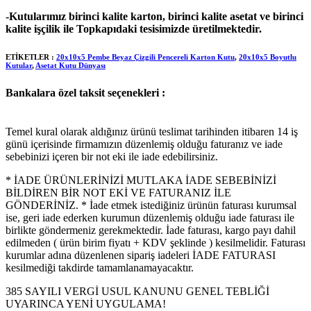
-Kutularımız birinci kalite karton, birinci kalite asetat ve birinci
kalite işçilik ile Topkapıdaki tesisimizde üretilmektedir.
ETİKETLER :
20x10x5 Pembe Beyaz Çizgili Pencereli Karton Kutu
,
20x10x5 Boyutlu
Kutular
,
Asetat Kutu Dünyası
Bankalara özel taksit seçenekleri :
Temel kural olarak aldığınız ürünü teslimat tarihinden itibaren 14 iş
günü içerisinde firmamızın düzenlemiş olduğu faturanız ve iade
sebebinizi içeren bir not eki ile iade edebilirsiniz.
* İADE ÜRÜNLERİNİZİ MUTLAKA İADE SEBEBİNİZİ
BİLDİREN BİR NOT EKİ VE FATURANIZ İLE
GÖNDERİNİZ. * İade etmek istediğiniz ürünün faturası kurumsal
ise, geri iade ederken kurumun düzenlemiş olduğu iade faturası ile
birlikte göndermeniz gerekmektedir. İade faturası, kargo payı dahil
edilmeden ( ürün birim fiyatı + KDV şeklinde ) kesilmelidir. Faturası
kurumlar adına düzenlenen sipariş iadeleri İADE FATURASI
kesilmediği takdirde tamamlanamayacaktır.
385 SAYILI VERGİ USUL KANUNU GENEL TEBLİĞİ
UYARINCA YENİ UYGULAMA!