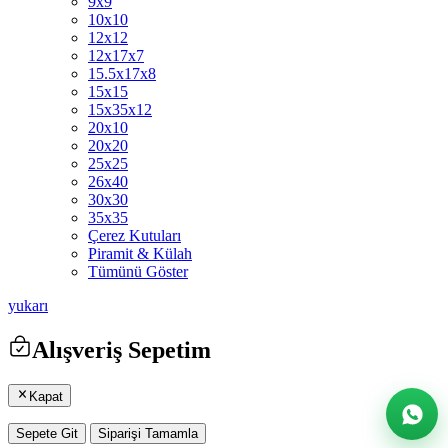
9x9
10x10
12x12
12x17x7
15.5x17x8
15x15
15x35x12
20x10
20x20
25x25
26x40
30x30
35x35
Çerez Kutuları
Piramit & Külah
Tümünü Göster
yukarı
Alışveriş Sepetim
Kapat
Sepete Git
Siparişi Tamamla