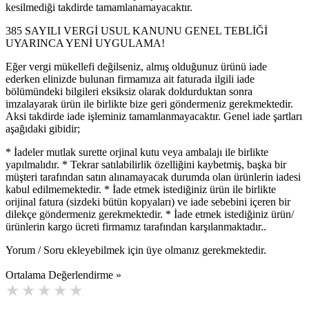
kesilmediği takdirde tamamlanamayacaktır.
385 SAYILI VERGİ USUL KANUNU GENEL TEBLİĞİ
UYARINCA YENİ UYGULAMA!
Eğer vergi mükellefi değilseniz, almış olduğunuz ürünü iade
ederken elinizde bulunan firmamıza ait faturada ilgili iade
bölümündeki bilgileri eksiksiz olarak doldurduktan sonra
imzalayarak ürün ile birlikte bize geri göndermeniz gerekmektedir.
Aksi takdirde iade işleminiz tamamlanmayacaktır. Genel iade şartları
aşağıdaki gibidir;
* İadeler mutlak surette orjinal kutu veya ambalajı ile birlikte
yapılmalıdır. * Tekrar satılabilirlik özelliğini kaybetmiş, başka bir
müşteri tarafından satın alınamayacak durumda olan ürünlerin iadesi
kabul edilmemektedir. * İade etmek istediğiniz ürün ile birlikte
orijinal fatura (sizdeki bütün kopyaları) ve iade sebebini içeren bir
dilekçe göndermeniz gerekmektedir. * İade etmek istediğiniz ürün/
ürünlerin kargo ücreti firmamız tarafından karşılanmaktadır..
Yorum / Soru ekleyebilmek için üye olmanız gerekmektedir.
Ortalama Değerlendirme »