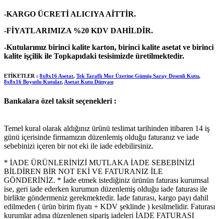
-KARGO ÜCRETİ ALICIYA AİTTİR.
-FİYATLARIMIZA %20 KDV DAHİLDİR.
-Kutularımız birinci kalite karton, birinci kalite asetat ve birinci
kalite işçilik ile Topkapıdaki tesisimizde üretilmektedir.
ETİKETLER :
8x8x16 Asetat
,
Tek Taraflı Mor Üzerine Gümüş Saray Desenli Kutu
,
8x8x16 Boyutlu Kutular
,
Asetat Kutu Dünyası
Bankalara özel taksit seçenekleri :
Temel kural olarak aldığınız ürünü teslimat tarihinden itibaren 14 iş
günü içerisinde firmamızın düzenlemiş olduğu faturanız ve iade
sebebinizi içeren bir not eki ile iade edebilirsiniz.
* İADE ÜRÜNLERİNİZİ MUTLAKA İADE SEBEBİNİZİ
BİLDİREN BİR NOT EKİ VE FATURANIZ İLE
GÖNDERİNİZ. * İade etmek istediğiniz ürünün faturası kurumsal
ise, geri iade ederken kurumun düzenlemiş olduğu iade faturası ile
birlikte göndermeniz gerekmektedir. İade faturası, kargo payı dahil
edilmeden ( ürün birim fiyatı + KDV şeklinde ) kesilmelidir. Faturası
kurumlar adına düzenlenen sipariş iadeleri İADE FATURASI